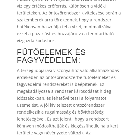
víz egy értékes erőforrás, különösen a vidéki
területeken. Az öntözőrendszer kivitelezése során a
szakemberek arra törekednek, hogy a rendszer
hatékonyan használja fel a vizet, minimalizálva
ezzel a pazarlást és hozzájárulva a fenntartható
vízgazdálkodáshoz.
FŰTŐELEMEK ÉS
FAGYVÉDELEM:
A térség időjárási viszonyaihoz való alkalmazkodás
érdekében az öntözőrendszerbe fűtőelemeket és
fagyvédelmi rendszereket is beépítenek. Ez
megakadályozza a rendszer károsodását hideg
időszakokban, és lehetővé teszi a folyamatos
üzemelést. A jól kivitelezett öntözőrendszer
rendelkezik a rugalmasság és bővíthetőség
lehetőségével. Ez azt jelenti, hogy a rendszert
könnyen módosíthatják és kiegészíthetik, ha a kert
területe vagy növényzete változik. Az