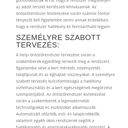
gondoskodnak arról, hogy a rendszer megfeleljen
az adott terület kertészeti kihívásainak. Az
öntözőrendszer kivitelezése során számos fontos
tényezőt kell figyelembe venni annak érdekében,
hogy a rendszer hatékony és fenntartható legyen.
SZEMÉLYRE SZABOTT
TERVEZÉS:
A helyi öntözőrendszer tervezése során a
szakemberek egyedileg tervezik meg a rendszert,
figyelembe véve a kert méretét, növényzetét,
talajtípusát és az éghajlati viszonyokat. A személyre
szabott tervezés kulcsfontosságú a hatékony
vízfelhasználás és a kert egészségének megőrzése
szempontjából. Az öntözőrendszer kivitelezése
során a szakemberek a legmodernebb
technológiákat és eszközöket alkalmazzák.
Automatizált időzítők, eső- és talajérzékelők,
valamint egyéb okos rendszerek segítik a
hatékonyabb és energiatakarékosabb öntözést. A