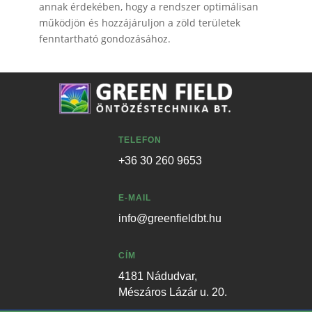
annak érdekében, hogy a rendszer optimálisan
működjön és hozzájáruljon a zöld területek
fenntartható gondozásához.
TELEFON
+36 30 260 9653
E-MAIL
info@greenfieldbt.hu
CÍM
4181 Nádudvar,
Mészáros Lázár u. 20.