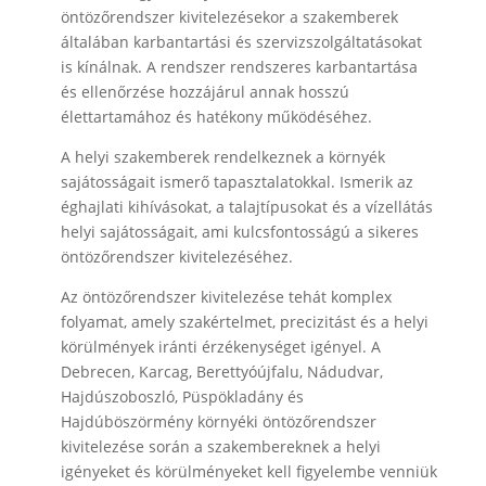
öntözőrendszer kivitelezésekor a szakemberek
általában karbantartási és szervizszolgáltatásokat
is kínálnak. A rendszer rendszeres karbantartása
és ellenőrzése hozzájárul annak hosszú
élettartamához és hatékony működéséhez.
A helyi szakemberek rendelkeznek a környék
sajátosságait ismerő tapasztalatokkal. Ismerik az
éghajlati kihívásokat, a talajtípusokat és a vízellátás
helyi sajátosságait, ami kulcsfontosságú a sikeres
öntözőrendszer kivitelezéséhez.
Az öntözőrendszer kivitelezése tehát komplex
folyamat, amely szakértelmet, precizitást és a helyi
körülmények iránti érzékenységet igényel. A
Debrecen, Karcag, Berettyóújfalu, Nádudvar,
Hajdúszoboszló, Püspökladány és
Hajdúböszörmény környéki öntözőrendszer
kivitelezése során a szakembereknek a helyi
igényeket és körülményeket kell figyelembe venniük