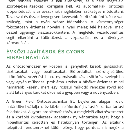
Ezért minden szakaszt le kell ellenőrizni, és a nem megfelelő
szórófej-beállításokat korrigálni kell. Az automatikák öntözési
időperiódusát is az évszaknak megfelelően szükséges módosítani.
Tavasszal és ősszel lényegesen kevesebb és ritkább öntözésre van
szükség, mint a nyári száraz időszakban. A vízmennyiséget
fokozatosan érdemes növelni a nyári meleg felé haladva, majd
ősszel ugyanígy visszacsökkenteni. A megfelelő vezérlőbeállítás
segít elkerülni a túlöntözést, a vízpazarlást és a növények
károsodását.
ÉVKÖZI JAVÍTÁSOK ÉS GYORS
HIBAELHÁRÍTÁS
Az öntözőrendszer év közben is igényelhet kisebb javításokat,
tisztításokat vagy beállításokat. Előfordulhat szórófej-sérülés,
eltömődés, vezérlési hiba, nyomásváltozás, csőtörés, szelephiba
vagy egyéb működési probléma. Ezeket a hibákat érdemes minél
hamarabb kezelni, mert egy rosszul működő rendszer rövid idő
alatt látványos károkat okozhat a gyepben vagy a növényzetben.
A Green Field Öntözéstechnikai Bt. bejelentés alapján rövid
határidővel vállalja az év közben előforduló javítási és karbantartási
feladatokat. A gyors problémafeltárás, a megfelelő alkatrészismeret
és a korábbi kivitelezések adatainak nyilvántartása segíti, hogy a
hibaelhárítás célzottan és hatékonyan történjen. Az általunk
telepített rendszereknél külön előny, hogy pontosan ismerjük a