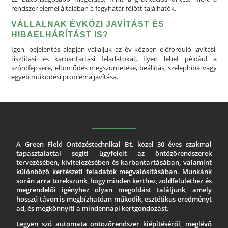
rendszer elemei általában a fagyhatár fölött találhatók.
VÁLLALNAK ÉVKÖZI JAVÍTÁST ÉS
HIBAELHÁRÍTÁST IS?
Igen, bejelentés alapján vállaljuk az év közben előforduló javítási,
tisztítási és karbantartási feladatokat. Ilyen lehet például a
szórófejcsere, eltömődés megszüntetése, beállítás, szelephiba vagy
egyéb működési probléma javítása.
A Green Field Öntözéstechnikai Bt. közel 30 éves szakmai
tapasztalattal segíti ügyfeleit az öntözőrendszerek
tervezésében, kivitelezésében és karbantartásában, valamint
különböző kertészeti feladatok megvalósításában. Munkánk
során arra törekszünk, hogy minden kerthez, zöldfelülethez és
megrendelői igényhez olyan megoldást találjunk, amely
hosszú távon is megbízhatóan működik, esztétikus eredményt
ad, és megkönnyíti a mindennapi kertgondozást.
Legyen szó automata öntözőrendszer kiépítéséről, meglévő