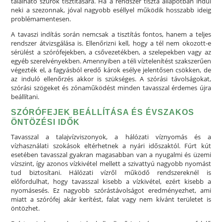
található szűrők tisztítására. Ha a rendszer tiszta állapotban indul
neki a szezonnak, jóval nagyobb eséllyel működik hosszabb ideig
problémamentesen.
A tavaszi indítás során nemcsak a tisztítás fontos, hanem a teljes
rendszer átvizsgálása is. Ellenőrizni kell, hogy a tél nem okozott-e
sérülést a szórófejekben, a csővezetékben, a szelepekben vagy az
egyéb szerelvényekben. Amennyiben a téli víztelenítést szakszerűen
végezték el, a fagyásból eredő károk esélye jelentősen csökken, de
az induló ellenőrzés akkor is szükséges. A szórási távolságokat,
szórási szögeket és zónaműködést minden tavasszal érdemes újra
beállítani.
SZÓRÓFEJEK BEÁLLÍTÁSA ÉS ÉVSZAKOS
ÖNTÖZÉSI IDŐK
Tavasszal a talajvízviszonyok, a hálózati víznyomás és a
vízhasználati szokások eltérhetnek a nyári időszaktól. Fúrt kút
esetében tavasszal gyakran magasabban van a nyugalmi és üzemi
vízszint, így azonos vízkivétel mellett a szivattyú nagyobb nyomást
tud biztosítani. Hálózati vízről működő rendszereknél is
előfordulhat, hogy tavasszal kisebb a vízkivétel, ezért kisebb a
nyomásesés. Ez nagyobb szórástávolságot eredményezhet, ami
miatt a szórófej akár kerítést, falat vagy nem kívánt területet is
öntözhet.