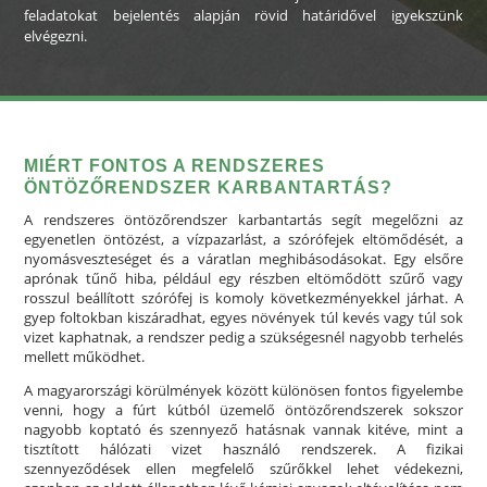
feladatokat bejelentés alapján rövid határidővel igyekszünk
elvégezni.
MIÉRT FONTOS A RENDSZERES
ÖNTÖZŐRENDSZER KARBANTARTÁS?
A rendszeres öntözőrendszer karbantartás segít megelőzni az
egyenetlen öntözést, a vízpazarlást, a szórófejek eltömődését, a
nyomásveszteséget és a váratlan meghibásodásokat. Egy elsőre
aprónak tűnő hiba, például egy részben eltömődött szűrő vagy
rosszul beállított szórófej is komoly következményekkel járhat. A
gyep foltokban kiszáradhat, egyes növények túl kevés vagy túl sok
vizet kaphatnak, a rendszer pedig a szükségesnél nagyobb terhelés
mellett működhet.
A magyarországi körülmények között különösen fontos figyelembe
venni, hogy a fúrt kútból üzemelő öntözőrendszerek sokszor
nagyobb koptató és szennyező hatásnak vannak kitéve, mint a
tisztított hálózati vizet használó rendszerek. A fizikai
szennyeződések ellen megfelelő szűrőkkel lehet védekezni,