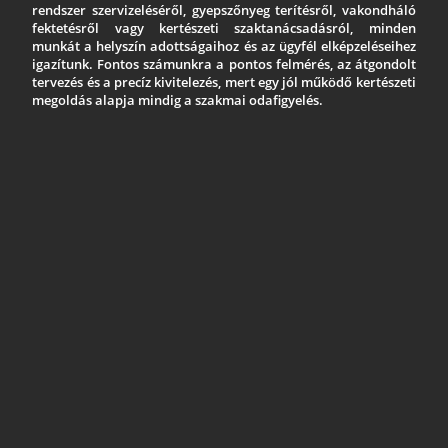
rendszer szervizeléséről, gyepszőnyeg terítésről, vakondháló
fektetésről vagy kertészeti szaktanácsadásról, minden
munkát a helyszín adottságaihoz és az ügyfél elképzeléseihez
igazítunk. Fontos számunkra a pontos felmérés, az átgondolt
tervezés és a precíz kivitelezés, mert egy jól működő kertészeti
megoldás alapja mindig a szakmai odafigyelés.
HARMINC ÉV SZAKMAI
TAPASZTALAT
Három évtizedes tapasztalatunkra építve segítünk
az öntözőrendszerek tervezésében,
kivitelezésében, karbantartásában és a kertészeti
munkák szakszerű megvalósításában.
MEGBÍZHATÓ, TARTÓS
MEGOLDÁSOK
Olyan öntözéstechnikai és kertészeti
megoldásokat kínálunk, amelyek nemcsak