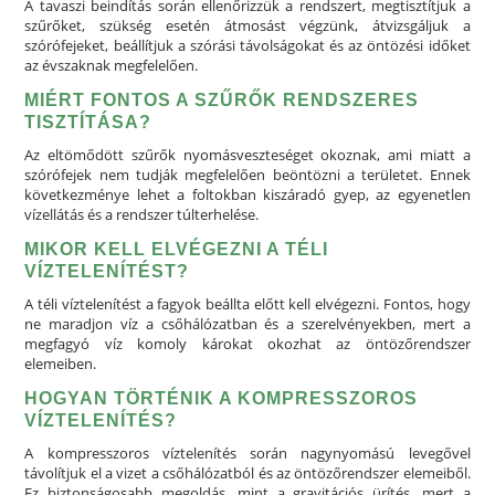
A tavaszi beindítás során ellenőrizzük a rendszert, megtisztítjuk a
szűrőket, szükség esetén átmosást végzünk, átvizsgáljuk a
szórófejeket, beállítjuk a szórási távolságokat és az öntözési időket
az évszaknak megfelelően.
MIÉRT FONTOS A SZŰRŐK RENDSZERES
TISZTÍTÁSA?
Az eltömődött szűrők nyomásveszteséget okoznak, ami miatt a
szórófejek nem tudják megfelelően beöntözni a területet. Ennek
következménye lehet a foltokban kiszáradó gyep, az egyenetlen
vízellátás és a rendszer túlterhelése.
MIKOR KELL ELVÉGEZNI A TÉLI
VÍZTELENÍTÉST?
A téli víztelenítést a fagyok beállta előtt kell elvégezni. Fontos, hogy
ne maradjon víz a csőhálózatban és a szerelvényekben, mert a
megfagyó víz komoly károkat okozhat az öntözőrendszer
elemeiben.
HOGYAN TÖRTÉNIK A KOMPRESSZOROS
VÍZTELENÍTÉS?
A kompresszoros víztelenítés során nagynyomású levegővel
távolítjuk el a vizet a csőhálózatból és az öntözőrendszer elemeiből.
Ez biztonságosabb megoldás, mint a gravitációs ürítés, mert a