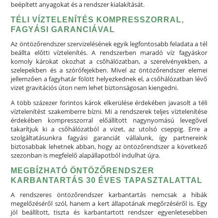
beépített anyagokat és a rendszer kialakítását.
TÉLI VÍZTELENÍTÉS KOMPRESSZORRAL,
FAGYÁSI GARANCIÁVAL
Az öntözőrendszer szervizelésének egyik legfontosabb feladata a tél
beállta előtti víztelenítés. A rendszerben maradó víz fagyáskor
komoly károkat okozhat a csőhálózatban, a szerelvényekben, a
szelepekben és a szórófejekben. Mivel az öntözőrendszer elemei
jellemzően a fagyhatár fölött helyezkednek el, a csőhálózatban lévő
vizet gravitációs úton nem lehet biztonságosan kiengedni.
A több százezer forintos károk elkerülése érdekében javasolt a téli
víztelenítést szakemberre bízni. Mi a rendszerek teljes víztelenítése
érdekében kompresszorral előállított nagynyomású levegővel
takarítjuk ki a csőhálózatból a vizet, az utolsó cseppig. Erre a
szolgáltatásunkra fagyási garanciát vállalunk, így partnereink
biztosabbak lehetnek abban, hogy az öntözőrendszer a következő
szezonban is megfelelő alapállapotból indulhat újra.
MEGBÍZHATÓ ÖNTÖZŐRENDSZER
KARBANTARTÁS 30 ÉVES TAPASZTALATTAL
A rendszeres öntözőrendszer karbantartás nemcsak a hibák
megelőzéséről szól, hanem a kert állapotának megőrzéséről is. Egy
jól beállított, tiszta és karbantartott rendszer egyenletesebben