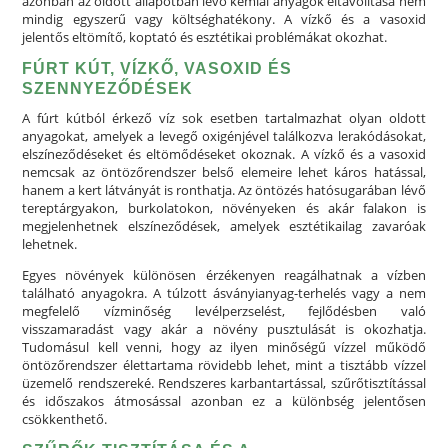
azonban az oldott állapotban lévő kémiai anyagok eltávolítása nem
mindig egyszerű vagy költséghatékony. A vízkő és a vasoxid
jelentős eltömítő, koptató és esztétikai problémákat okozhat.
FÚRT KÚT, VÍZKŐ, VASOXID ÉS
SZENNYEZŐDÉSEK
A fúrt kútból érkező víz sok esetben tartalmazhat olyan oldott
anyagokat, amelyek a levegő oxigénjével találkozva lerakódásokat,
elszíneződéseket és eltömődéseket okoznak. A vízkő és a vasoxid
nemcsak az öntözőrendszer belső elemeire lehet káros hatással,
hanem a kert látványát is ronthatja. Az öntözés hatósugarában lévő
tereptárgyakon, burkolatokon, növényeken és akár falakon is
megjelenhetnek elszíneződések, amelyek esztétikailag zavaróak
lehetnek.
Egyes növények különösen érzékenyen reagálhatnak a vízben
található anyagokra. A túlzott ásványianyag-terhelés vagy a nem
megfelelő vízminőség levélperzselést, fejlődésben való
visszamaradást vagy akár a növény pusztulását is okozhatja.
Tudomásul kell venni, hogy az ilyen minőségű vízzel működő
öntözőrendszer élettartama rövidebb lehet, mint a tisztább vízzel
üzemelő rendszereké. Rendszeres karbantartással, szűrőtisztítással
és időszakos átmosással azonban ez a különbség jelentősen
csökkenthető.