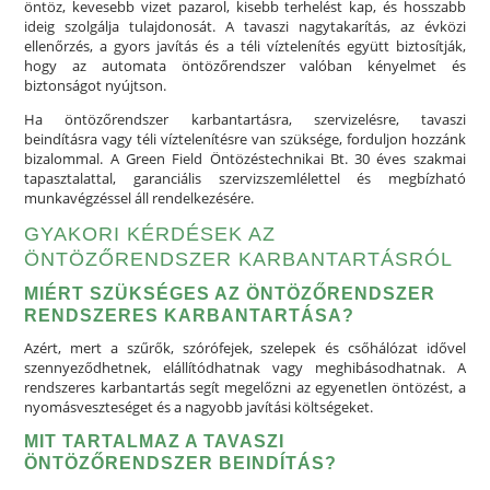
öntöz, kevesebb vizet pazarol, kisebb terhelést kap, és hosszabb
ideig szolgálja tulajdonosát. A tavaszi nagytakarítás, az évközi
ellenőrzés, a gyors javítás és a téli víztelenítés együtt biztosítják,
hogy az automata öntözőrendszer valóban kényelmet és
biztonságot nyújtson.
Ha öntözőrendszer karbantartásra, szervizelésre, tavaszi
beindításra vagy téli víztelenítésre van szüksége, forduljon hozzánk
bizalommal. A Green Field Öntözéstechnikai Bt. 30 éves szakmai
tapasztalattal, garanciális szervizszemlélettel és megbízható
munkavégzéssel áll rendelkezésére.
GYAKORI KÉRDÉSEK AZ
ÖNTÖZŐRENDSZER KARBANTARTÁSRÓL
MIÉRT SZÜKSÉGES AZ ÖNTÖZŐRENDSZER
RENDSZERES KARBANTARTÁSA?
Azért, mert a szűrők, szórófejek, szelepek és csőhálózat idővel
szennyeződhetnek, elállítódhatnak vagy meghibásodhatnak. A
rendszeres karbantartás segít megelőzni az egyenetlen öntözést, a
nyomásveszteséget és a nagyobb javítási költségeket.
MIT TARTALMAZ A TAVASZI
ÖNTÖZŐRENDSZER BEINDÍTÁS?