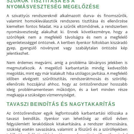
SZŰRŐK TISZTÍTÁSA ÉS A
NYOMÁSVESZTESÉG MEGELŐZÉSE
A szivattyús rendszereknél alkalmazott durva- és finomszűrők,
valamint homokleválasztók rendszeres tisztítása és ellenőrzése
kiemelten fontos feladat. Ha a szűrők eltömődnek, a rendszerben
nyomásveszteség alakulhat ki. Ennek következménye, hogy a
szórófejek nem a megfelelő távolságra és nem a megfelelő
egyenletességgel öntöznek. A kertben ilyenkor foltokban kiszáradó
gyep, gyengülő növényzet vagy szabálytalan öntözési kép
jelentkezhet.
Nem érdemes megvárni, amíg a probléma látványos jelekben is
megmutatkozik. A megelőző karbantartás mindig kedvezőbb
megoldás, mint egy már kialakult hiba utólagos javítása. A megfelelő
időben elvégzett szűrőtisztítás, rendszerátmosás és szórófej-
ellenőrzés hozzájárul ahhoz, hogy az öntözőrendszer hosszabb
ideig problémamentesen működjön, és a kert minden része
megkapja a szükséges vízmennyiséget.
TAVASZI BEINDÍTÁS ÉS NAGYTAKARÍTÁS
Az öntözőrendszer egyik legfontosabb karbantartási időszaka a
tavaszi beindítás. Ilyenkor van lehetőség az előző évben
felgyülemlett lerakódások kitakarítására, a rendszer átmosására,
szükség esetén savazására, valamint a főszűrő és a szórófejekben