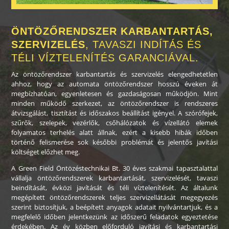
ÖNTÖZŐRENDSZER KARBANTARTÁS,
SZERVIZELÉS
, TAVASZI INDÍTÁS ÉS
TÉLI VÍZTELENÍTÉS GARANCIÁVAL.
Az öntözőrendszer karbantartás és szervizelés elengedhetetlen
ahhoz, hogy az automata öntözőrendszer hosszú éveken át
megbízhatóan, egyenletesen és gazdaságosan működjön. Mint
minden működő szerkezet, az öntözőrendszer is rendszeres
átvizsgálást, tisztítást és időszakos beállítást igényel. A szórófejek,
szűrők, szelepek, vezérlők, csőhálózatok és vízellátó elemek
folyamatos terhelés alatt állnak, ezért a kisebb hibák időben
történő felismerése sok későbbi problémát és jelentős javítási
költséget előzhet meg.
A Green Field Öntözéstechnikai Bt. 30 éves szakmai tapasztalattal
vállalja öntözőrendszerek karbantartását, szervizelését, tavaszi
beindítását, évközi javítását és téli víztelenítését. Az általunk
megépített öntözőrendszerek teljes szervizellátását megegyezés
szerint biztosítjuk, a beépített anyagok adatait nyilvántartjuk, és a
megfelelő időben jelentkezünk az időszerű feladatok egyeztetése
érdekében. Az év közben előforduló javítási és karbantartási