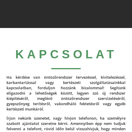
KAPCSOLAT
Ha kérdése van öntözőrendszer tervezéssel, kivitelezéssel,
karbantartással vagy kertészeti szolgáltatásainkkal
kapcsolatban, forduljon hozzánk bizalommal! Segítünk
eligazodni a lehetőségek között, legyen szó új rendszer
kiépítéséről, meglévő öntözőrendszer szervizeléséről,
gyepszőnyeg terítésről, vakondháló fektetésről vagy egyéb
kertészeti munkáról.
Írjon nekünk üzenetet, vagy hívjon telefonon, ha személyre
szabott ajánlatot szeretne kérni. Amennyiben épp nem tudjuk
felvenni a telefont, rövid időn belül visszahívjuk, hogy minden