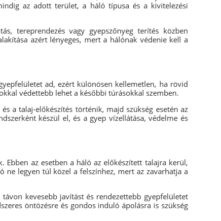
ndig az adott terület, a háló típusa és a kivitelezési
atás, tereprendezés vagy gyepszőnyeg terítés közben
lakítása azért lényeges, mert a hálónak védenie kell a
yepfelületet ad, ezért különösen kellemetlen, ha rövid
 sokkal védettebb lehet a későbbi túrásokkal szemben.
s a talaj-előkészítés történik, majd szükség esetén az
ndszerként készül el, és a gyep vízellátása, védelme és
Ebben az esetben a háló az előkészített talajra kerül,
ne legyen túl közel a felszínhez, mert az zavarhatja a
 távon kevesebb javítást és rendezettebb gyepfelületet
dszeres öntözésre és gondos induló ápolásra is szükség