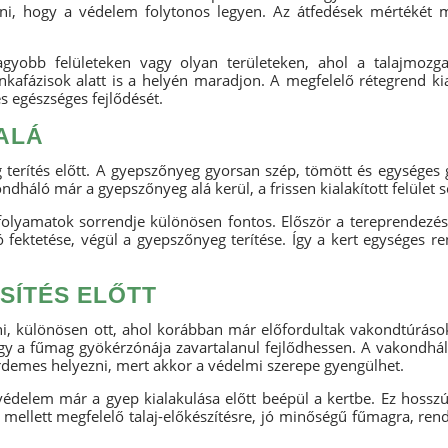
etni, hogy a védelem folytonos legyen. Az átfedések mértékét mi
agyobb felületeken vagy olyan területeken, ahol a talajmozg
afázisok alatt is a helyén maradjon. A megfelelő rétegrend kia
 egészséges fejlődését.
ALÁ
erítés előtt. A gyepszőnyeg gyorsan szép, tömött és egységes g
ndháló már a gyepszőnyeg alá kerül, a frissen kialakított felület
lyamatok sorrendje különösen fontos. Először a tereprendezés é
fektetése, végül a gyepszőnyeg terítése. Így a kert egységes re
SÍTÉS ELŐTT
i, különösen ott, ahol korábban már előfordultak vakondtúrások. 
gy a fűmag gyökérzónája zavartalanul fejlődhessen. A vakondháló 
rdemes helyezni, mert akkor a védelmi szerepe gyengülhet.
 védelem már a gyep kialakulása előtt beépül a kertbe. Ez hosszú
mellett megfelelő talaj-előkészítésre, jó minőségű fűmagra, ren