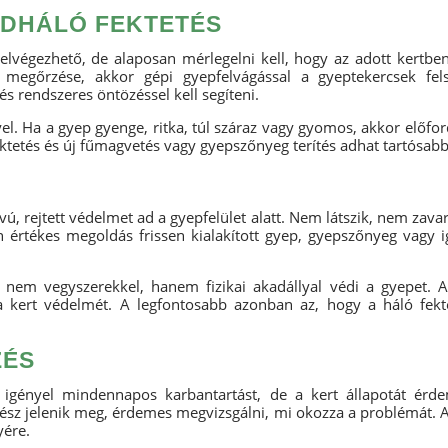
NDHÁLÓ FEKTETÉS
elvégezhető, de alaposan mérlegelni kell, hogy az adott kertben
 megőrzése, akkor gépi gyepfelvágással a gyeptekercsek fels
és rendszeres öntözéssel kell segíteni.
l. Ha a gyep gyenge, ritka, túl száraz vagy gyomos, akkor előfor
 fektetés és új fűmagvetés vagy gyepszőnyeg terítés adhat tartósa
, rejtett védelmet ad a gyepfelület alatt. Nem látszik, nem zavar
n értékes megoldás frissen kialakított gyep, gyepszőnyeg vagy i
nem vegyszerekkel, hanem fizikai akadállyal védi a gyepet. A 
 a kert védelmét. A legfontosabb azonban az, hogy a háló fekt
ZÉS
m igényel mindennapos karbantartást, de a kert állapotát érde
t rész jelenik meg, érdemes megvizsgálni, mi okozza a problémát.
yére.