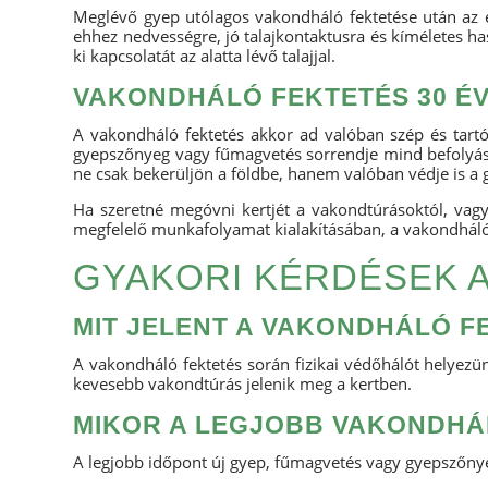
Meglévő gyep utólagos vakondháló fektetése után az e
ehhez nedvességre, jó talajkontaktusra és kíméletes ha
ki kapcsolatát az alatta lévő talajjal.
VAKONDHÁLÓ FEKTETÉS 30 ÉV
A vakondháló fektetés akkor ad valóban szép és tartó
gyepszőnyeg vagy fűmagvetés sorrendje mind befolyáso
ne csak bekerüljön a földbe, hanem valóban védje is a g
Ha szeretné megóvni kertjét a vakondtúrásoktól, vagy
megfelelő munkafolyamat kialakításában, a vakondháló
GYAKORI KÉRDÉSEK 
MIT JELENT A VAKONDHÁLÓ F
A vakondháló fektetés során fizikai védőhálót helyezün
kevesebb vakondtúrás jelenik meg a kertben.
MIKOR A LEGJOBB VAKONDHÁ
A legjobb időpont új gyep, fűmagvetés vagy gyepszőnyeg 