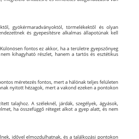
ektől, gyökérmaradványoktól, törmelékektől és olyan
endezettnek és gyepesítésre alkalmas állapotúnak kell
 Különösen fontos ez akkor, ha a területre gyepszőnyeg
 nem kihagyható részlet, hanem a tartós és esztétikus
 pontos méretezés fontos, mert a hálónak teljes felületen
djanak nyitott hézagok, mert a vakond ezeken a pontokon
ett talajhoz. A széleknél, járdák, szegélyek, ágyások,
lmet, ha összefüggő réteget alkot a gyep alatt, és nem
nek, idővel elmozdulhatnak, és a találkozási pontokon