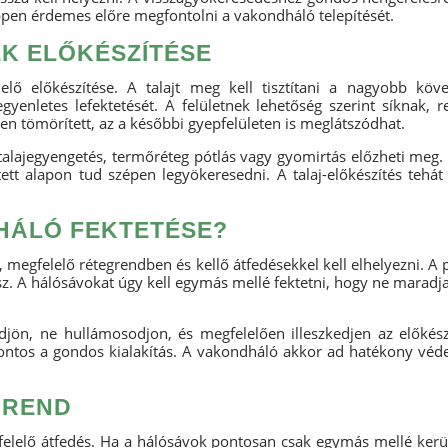
képpen érdemes előre megfontolni a vakondháló telepítését.
K ELŐKÉSZÍTÉSE
elő előkészítése. A talajt meg kell tisztítani a nagyobb köv
yenletes lefektetését. A felületnek lehetőség szerint síknak, r
en tömörített, az a későbbi gyepfelületen is meglátszódhat.
talajegyengetés, termőréteg pótlás vagy gyomirtás előzheti meg.
ett alapon tud szépen legyökeresedni. A talaj-előkészítés tehát
HÁLÓ FEKTETÉSE?
e, megfelelő rétegrendben és kellő átfedésekkel kell elhelyezni. A
esz. A hálósávokat úgy kell egymás mellé fektetni, hogy ne mara
djön, ne hullámosodjon, és megfelelően illeszkedjen az előkészít
ontos a gondos kialakítás. A vakondháló akkor ad hatékony véde
GREND
felelő átfedés. Ha a hálósávok pontosan csak egymás mellé kerül