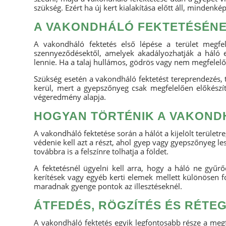
szükség. Ezért ha új kert kialakítása előtt áll, minden
A VAKONDHÁLÓ FEKTETÉSÉNE
A vakondháló fektetés első lépése a terület megfel
szennyeződésektől, amelyek akadályozhatják a háló eg
lennie. Ha a talaj hullámos, gödrös vagy nem megfelelő
Szükség esetén a vakondháló fektetést tereprendezés, 
kerül, mert a gyepszőnyeg csak megfelelően előkészít
végeredmény alapja.
HOGYAN TÖRTÉNIK A VAKOND
A vakondháló fektetése során a hálót a kijelölt területr
védenie kell azt a részt, ahol gyep vagy gyepszőnyeg l
továbbra is a felszínre tolhatja a földet.
A fektetésnél ügyelni kell arra, hogy a háló ne gyűrő
kerítések vagy egyéb kerti elemek mellett különösen f
maradnak gyenge pontok az illesztéseknél.
ÁTFEDÉS, RÖGZÍTÉS ÉS RÉTE
A vakondháló fektetés egyik legfontosabb része a meg