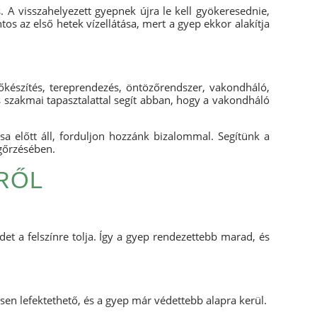
A visszahelyezett gyepnek újra le kell gyökeresednie,
s az első hetek vízellátása, mert a gyep ekkor alakítja
őkészítés, tereprendezés, öntözőrendszer, vakondháló,
szakmai tapasztalattal segít abban, hogy a vakondháló
a előtt áll, forduljon hozzánk bizalommal. Segítünk a
gőrzésében.
RŐL
et a felszínre tolja. Így a gyep rendezettebb marad, és
esen lefektethető, és a gyep már védettebb alapra kerül.