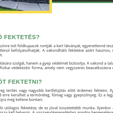
Ó FEKTETÉS?
ínre tolt földkupacok rontják a kert látványát, egyenetlenné teszi
tlenül befolyásolhatják. A vakondháló fektetése azért hasznos, m
t.
tására szolgál, hanem a gyep védelmét biztosítja. A vakond a ta
, fizikai védekezési forma, amely nem vegyszeres beavatkozásra 
T FEKTETNI?
g terítés vagy nagyobb kertfelújítás előtt érdemes fektetni. I
jd erre kerülhet a termőréteg, fűmag vagy gyepszőnyeg. Ez a le
újra meg kellene bontani.
tólagos fektetése, de ez jóval összetettebb munka. Ilyenkor a g
issza kell helyezni. A visszagyökeresedéshez gondos hengerelés