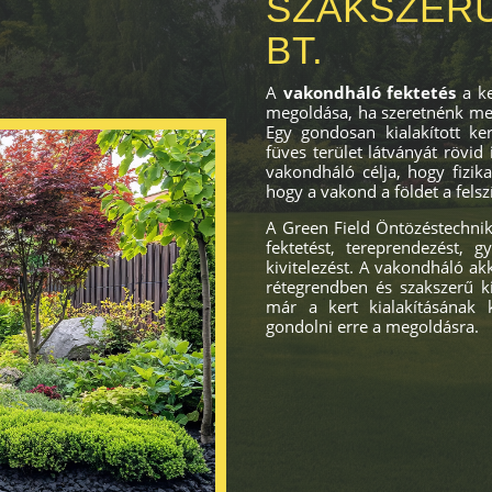
SZAKSZERŰ
BT.
A
vakondháló fektetés
a ke
megoldása, ha szeretnénk meg
Egy gondosan kialakított ker
füves terület látványát rövid 
vakondháló célja, hogy fizik
hogy a vakond a földet a felszí
A Green Field Öntözéstechnika
fektetést, tereprendezést, g
kivitelezést. A vakondháló ak
rétegrendben és szakszerű ki
már a kert kialakításának k
gondolni erre a megoldásra.