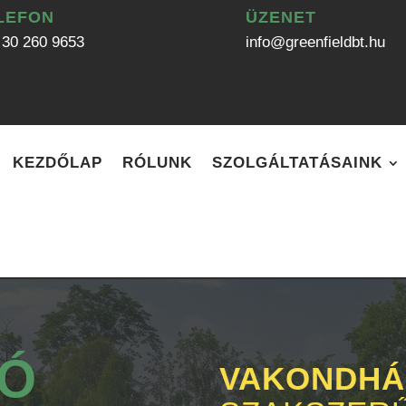
LEFON
ÜZENET
 30 260 9653
info@greenfieldbt.hu
KEZDŐLAP
RÓLUNK
SZOLGÁLTATÁSAINK
Ó
VAKONDHÁ