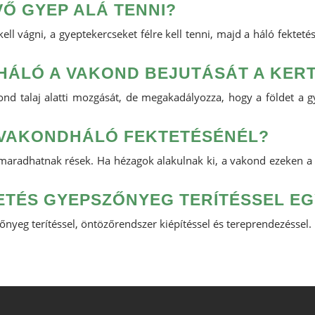
Ő GYEP ALÁ TENNI?
ell vágni, a gyeptekercseket félre kell tenni, majd a háló fekteté
ÁLÓ A VAKOND BEJUTÁSÁT A KER
 talaj alatti mozgását, de megakadályozza, hogy a földet a gyep
A VAKONDHÁLÓ FEKTETÉSÉNÉL?
maradhatnak rések. Ha hézagok alakulnak ki, a vakond ezeken a po
TÉS GYEPSZŐNYEG TERÍTÉSSEL E
nyeg terítéssel, öntözőrendszer kiépítéssel és tereprendezéssel. 