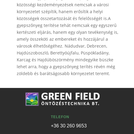
közösségi kezdeményezések nemcsak a városi
környezetet szépítik, hanem erősítik a helyi
közösségek összetartozását és felelősségét is.A
gyepszőnyeg terítése tehát nemcsak egy egyszerű
kertészeti eljárás, hanem egy olyan tevékenység is,
amely összeköti az embereket és hozzájárul a
városok élhetőségéhez. Nádudvar, Debrecen,
Hajdúszoboszló, Berettyóújfalu, Püspökladány,
Karcag és Hajdúböszörmény mindegyike büszke
lehet arra, hogy a gyepszőnyeg terítés révén még
zöldebb és barátságosabb környezetet teremt.
TELEFON
+36 30 260 9653