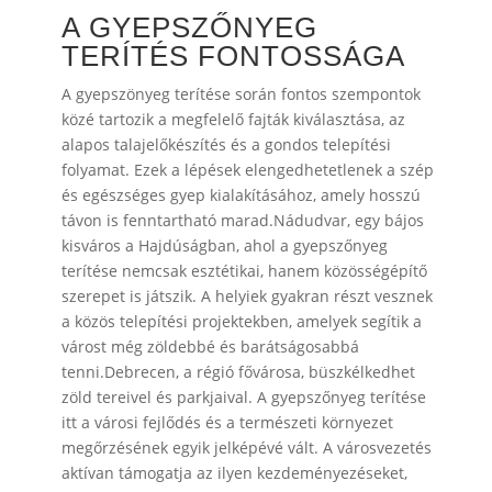
A GYEPSZŐNYEG
TERÍTÉS FONTOSSÁGA
A gyepszönyeg terítése során fontos szempontok
közé tartozik a megfelelő fajták kiválasztása, az
alapos talajelőkészítés és a gondos telepítési
folyamat. Ezek a lépések elengedhetetlenek a szép
és egészséges gyep kialakításához, amely hosszú
távon is fenntartható marad.Nádudvar, egy bájos
kisváros a Hajdúságban, ahol a gyepszőnyeg
terítése nemcsak esztétikai, hanem közösségépítő
szerepet is játszik. A helyiek gyakran részt vesznek
a közös telepítési projektekben, amelyek segítik a
várost még zöldebbé és barátságosabbá
tenni.Debrecen, a régió fővárosa, büszkélkedhet
zöld tereivel és parkjaival. A gyepszőnyeg terítése
itt a városi fejlődés és a természeti környezet
megőrzésének egyik jelképévé vált. A városvezetés
aktívan támogatja az ilyen kezdeményezéseket,