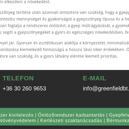
s elkezdeni a növekedést.
epszőnyeg terítése után azonnali öntözésre van szükség, hogy a g
öntözési mennyiséget és gyakoriságot a gyepszőnyeg típusa és a h
n foglalja a rendszeres öntözést, a gyep műtrágyázását, a gyomok
s segíti a gyepszőnyegeket a gyors és egészséges növekedésben, fen
el jár. Gyorsan és esztétikusan alakítja a környezetet, minimalizál
 gondozása kiemelkedő fontosságú a hosszú távú siker érdekében. 
ésre van szükség, és a gyors látvány elérése kiemelt prioritás.
TELEFON
E-MAIL
+36 30 260 9653
info@greenfieldbt
er kivitelezés
|
Öntözőrendszer karbantartás
|
Gyepfel
Növényvédelem
|
Kertészeti szaktanácsadás
|
Bérmunka