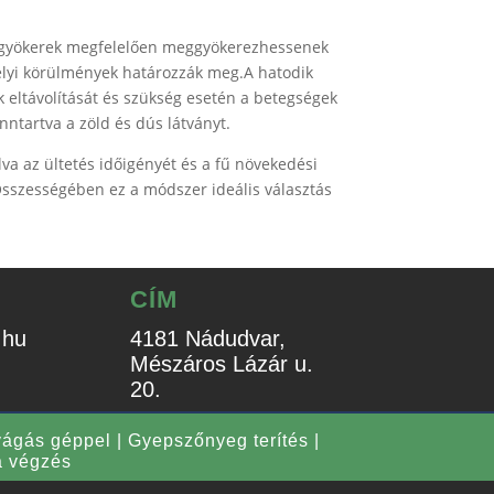
yepgyökerek megfelelően meggyökerezhessenek
elyi körülmények határozzák meg.A hatodik
 eltávolítását és szükség esetén a betegségek
ntartva a zöld és dús látványt.
va az ültetés időigényét és a fű növekedési
Összességében ez a módszer ideális választás
CÍM
.hu
4181 Nádudvar,
Mészáros Lázár u.
20.
vágás géppel
|
Gyepszőnyeg terítés
|
 végzés