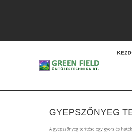
30 ÉV
KEZD
GYEPSZŐNYEG T
A gyepszőnyeg terítése egy gyors és haték