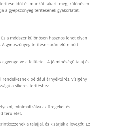
 terítése időt és munkát takarít meg, különösen
ja a gyepszőnyeg terítésének gyakorlatát,
. Ez a módszer különösen hasznos lehet olyan
 A gyepszőnyeg terítése során előre nőtt
s egyengetve a felületet. A jó minőségű talaj és
l rendelkeznek, például árnyéktűrés, vízigény
ságú a sikeres terítéshez.
lyezni, minimalizálva az üregeket és
d területet.
ntkezzenek a talajjal, és kizárják a levegőt. Ez