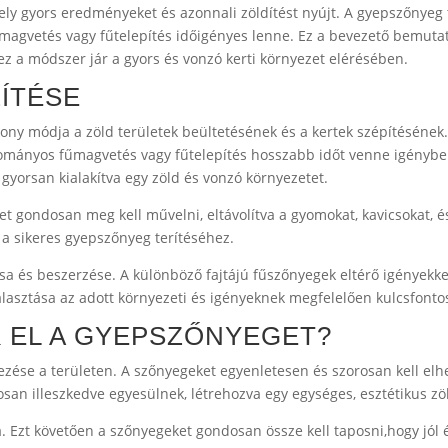
amely gyors eredményeket és azonnali zöldítést nyújt. A gyepszőnyeg
magvetés vagy fűtelepítés időigényes lenne. Ez a bevezető bemutat
ez a módszer jár a gyors és vonzó kerti környezet elérésében.
ÍTÉSE
kony módja a zöld területek beültetésének és a kertek szépítésének
yományos fűmagvetés vagy fűtelepítés hosszabb időt venne igénybe.
, gyorsan kialakítva egy zöld és vonzó környezetet.
det gondosan meg kell művelni, eltávolítva a gyomokat, kavicsokat, é
 a sikeres gyepszőnyeg terítéséhez.
a és beszerzése. A különböző fajtájú fűszőnyegek eltérő igényekke
álasztása az adott környezeti és igényeknek megfelelően kulcsfontos
 EL A GYEPSZŐNYEGET?
ése a területen. A szőnyegeket egyenletesen és szorosan kell elhe
san illeszkedve egyesülnek, létrehozva egy egységes, esztétikus zöl
Ezt követően a szőnyegeket gondosan össze kell taposni,hogy jól éri