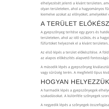
elhelyezését jelenti a kívánt területen, 
olyan területeken, ahol a hagyományos fű
kiemelve azokat az előnyöket, amelyekkel 
A TERÜLET ELŐKÉSZ
A gyepszőnyeg terítése egy gyors és haté
területeken, ahol az idő szűkös, és a hag
fűfürtöket helyeznek el a kívánt területen
Az első lépés a terület előkészítése. A föl
az alapos előkészítés alapvető fontosságú
A második lépés a gyepszőnyeg kiválasztás
vagy sűrűség terén. A megfelelő típus kiv
HOGYAN HELYEZZÜK
A harmadik lépés a gyepszőnyegek elhelyez
szakadásokat. A különféle szőnyegek szoro
A negyedik lépés a szőnyegek összefogása. 