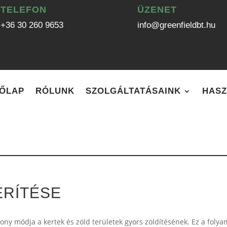
TELEFON
ÜZENET
+36 30 260 9653
info@greenfieldbt.hu
ŐLAP
RÓLUNK
SZOLGÁLTATÁSAINK
HASZ
ERÍTÉSE
ony módja a kertek és zöld területek gyors zöldítésének. Ez a folya