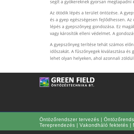
segít a gyökereknek gyorsan megtapadni é
Az ötödik lépés a terület öntözése. A gy
és a gyep egészségesen fejlődhessen. Az 
lépés a gyepszőnyeg gondozása. Ez magába
vagy károsítók elleni védelmet. A gondozá
A gyepszőnyeg terítése tehát számos előnny
időszakát. A fűszőnyegek kiválasztása és
lehet olyan helyeken, ahol azonnali zöldül
Öntözőrendszer tervezés
|
Öntözőrendsz
Tereprendezés
|
Vakondháló fektetés
|